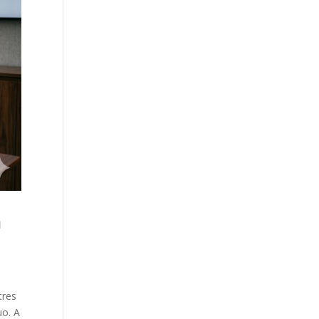
a
tres
uo. A