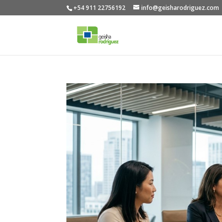
+54 911 22756192
info@geisharodriguez.com