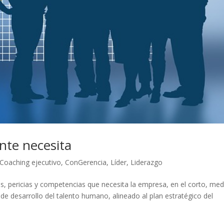
nte necesita
Coaching ejecutivo
,
ConGerencia
,
Líder
,
Liderazgo
es, pericias y competencias que necesita la empresa, en el corto, me
 de desarrollo del talento humano, alineado al plan estratégico del