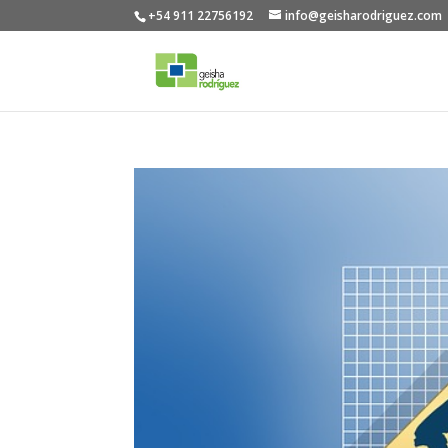
+54 911 22756192
info@geisharodriguez.com